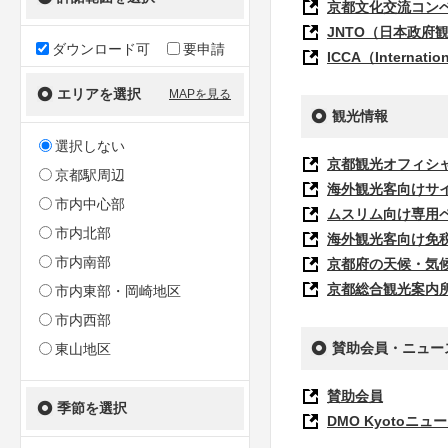
京都文化交流コン
JNTO（日本政府
ダウンロード可
要申請
ICCA（Internatio
エリアを選択
MAPを見る
観光情報
選択しない
京都観光オフィシャ
京都駅周辺
海外観光客向けサイト『Ky
市内中心部
ムスリム向け専用ページ『
市内北部
海外観光客向け免
市内南部
京都府の天候・気候『
京都総合観光案内
市内東部・岡崎地区
市内西部
賛助会員・ニュー
東山地区
賛助会員
季節を選択
DMO Kyoto