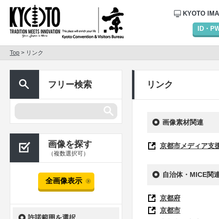
KYOTO IM
ID・
Top
> リンク
フリー検索
リンク
画像素材関連
画像を探す
京都市メディア支
（複数選択可）
自治体・MICE関
全画像表示
京都府
京都市
許諾範囲を選択