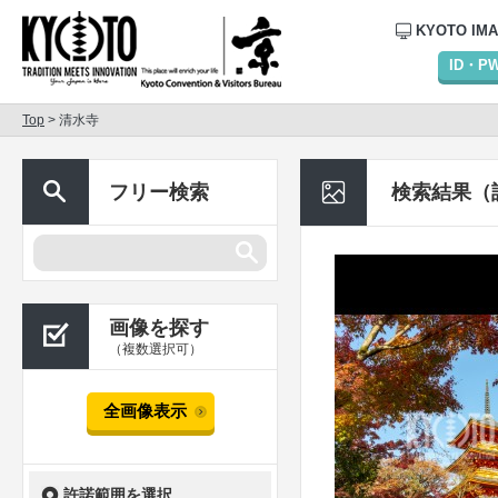
KYOTO IM
ID・
Top
> 清水寺
フリー検索
検索結果（
画像を探す
（複数選択可）
全画像表示
許諾範囲を選択