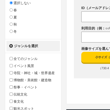
選択しない
ID（メールアドレ
春
夏
秋
利用目的（例：○
冬
ジャンルを選択
画像サイズを選ん
小サイズ（66
全てのジャンル
イベント風景
（730.4 
寺院・神社・城・世界遺産
博物館・美術館・建造物
祭事・イベント
伝統文化
食文化
観光スポット