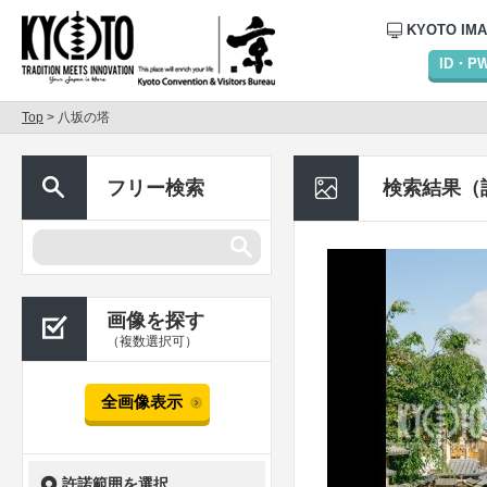
KYOTO IM
ID・
Top
> 八坂の塔
フリー検索
検索結果（
画像を探す
（複数選択可）
全画像表示
許諾範囲を選択