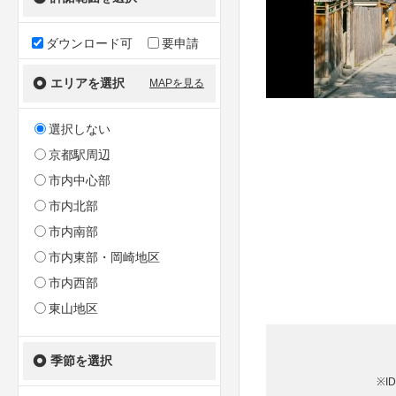
ダウンロード可
要申請
エリアを選択
MAPを見る
選択しない
京都駅周辺
市内中心部
市内北部
市内南部
市内東部・岡崎地区
市内西部
東山地区
季節を選択
※I