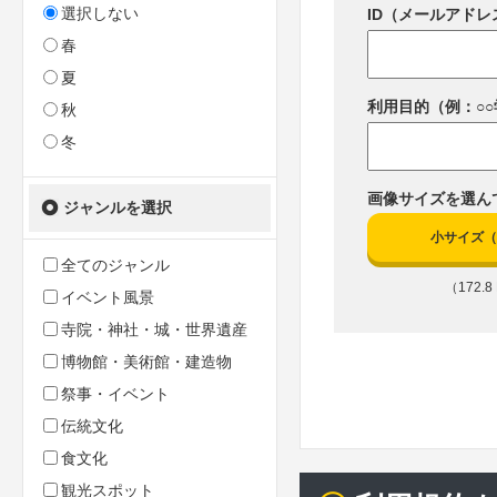
選択しない
ID（メールアドレ
春
夏
利用目的（例：○
秋
冬
画像サイズを選ん
ジャンルを選択
小サイズ（10
全てのジャンル
（172.8 
イベント風景
寺院・神社・城・世界遺産
博物館・美術館・建造物
祭事・イベント
伝統文化
食文化
観光スポット