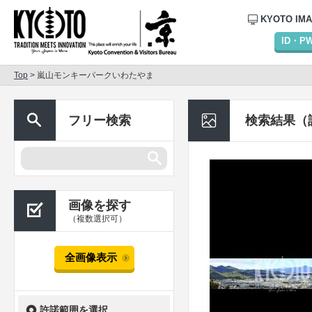
KYOTO IM
ID・
Top
> 嵐山モンキーパークいわたやま
フリー検索
検索結果（
画像を探す
（複数選択可）
全画像表示
許諾範囲を選択