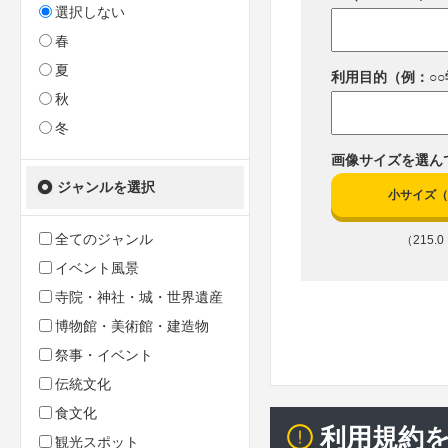
選択しない
春
夏
利用目的（例：○
秋
冬
画像サイズを選ん
ジャンルを選択
小サイズ（10
全てのジャンル
（215.0 
イベント風景
寺院・神社・城・世界遺産
博物館・美術館・建造物
祭事・イベント
伝統文化
食文化
利用規約
観光スポット