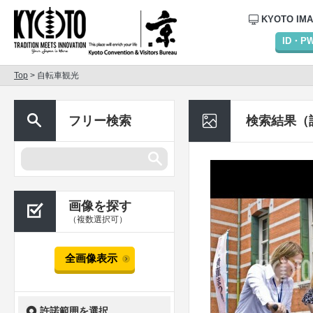
KYOTO IM
ID・
Top
> 自転車観光
フリー検索
検索結果（
画像を探す
（複数選択可）
全画像表示
許諾範囲を選択