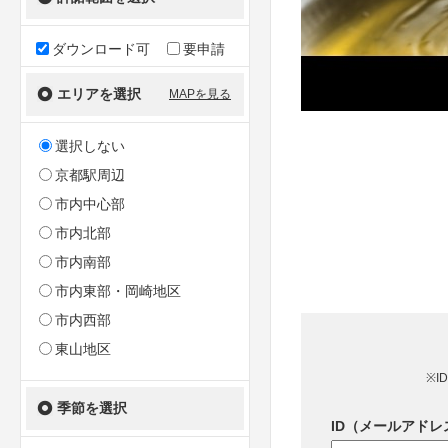
ダウンロード可
要申請
エリアを選択
MAPを見る
選択しない
京都駅周辺
市内中心部
市内北部
市内南部
市内東部・岡崎地区
市内西部
東山地区
※I
季節を選択
ID（メールアドレ