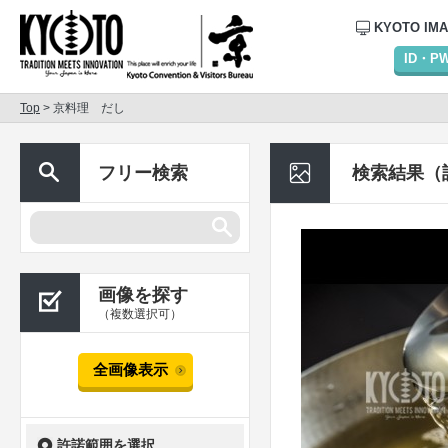
KYOTO IM
ID・
Top
> 京料理 だし
フリー検索
検索結果（
画像を探す
（複数選択可）
全画像表示
許諾範囲を選択