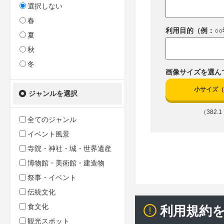
選択しない
春
利用目的（例：○
夏
秋
冬
画像サイズを選ん
小サイズ（10
ジャンルを選択
（382.1 
全てのジャンル
イベント風景
寺院・神社・城・世界遺産
博物館・美術館・建造物
祭事・イベント
伝統文化
食文化
利用規約
観光スポット