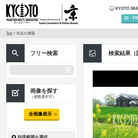
KYOTO IM
ID・
Top
> 伏見の酒蔵
フリー検索
検索結果（
画像を探す
（複数選択可）
全画像表示
許諾範囲を選択