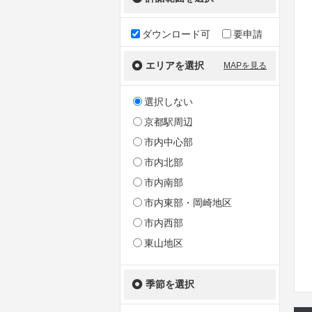
ダウンロード可
要申請
エリアを選択
MAPを見る
選択しない
京都駅周辺
市内中心部
市内北部
市内南部
市内東部・岡崎地区
市内西部
東山地区
季節を選択