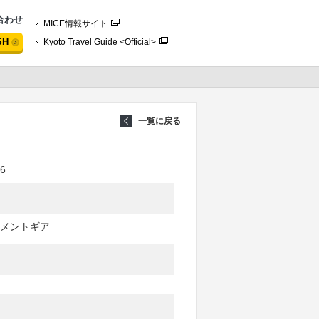
合わせ
MICE情報サイト
SH
Kyoto Travel Guide <Official>
一覧に戻る
6
メントギア