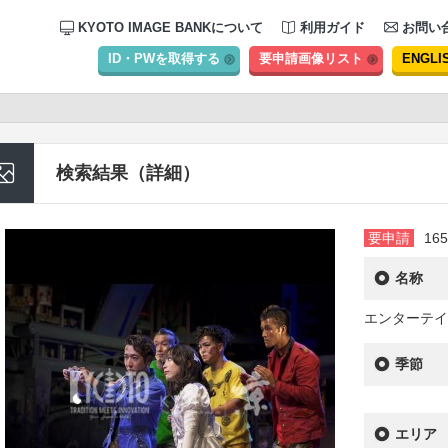
KYOTO IMAGE BANKについて
利用ガイド
お問い
ID・PWを取得する
要申請画像リスト
ENGLI
検索結果（詳細）
要申請
165
名称
エンターテイ
季節
エリア