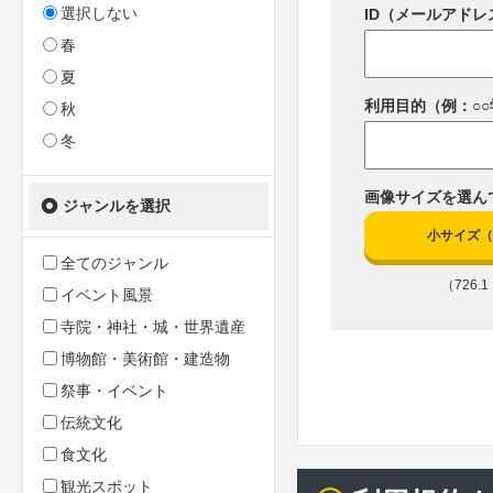
選択しない
ID（メールアドレ
春
夏
利用目的（例：○
秋
冬
画像サイズを選ん
ジャンルを選択
小サイズ（10
全てのジャンル
（726.1 
イベント風景
寺院・神社・城・世界遺産
博物館・美術館・建造物
祭事・イベント
伝統文化
食文化
観光スポット