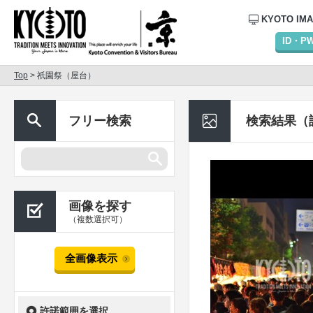
KYOTO IM
ID・
Top
> 祇園祭（屋台）
フリー検索
検索結果（
画像を探す
（複数選択可）
全画像表示
許諾範囲を選択