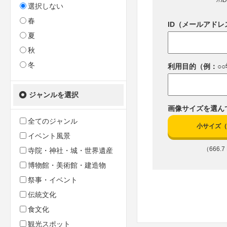
※I
選択しない
春
ID（メールアドレ
夏
秋
冬
利用目的（例：○
ジャンルを選択
画像サイズを選ん
全てのジャンル
小サイズ（10
イベント風景
（666.7 
寺院・神社・城・世界遺産
博物館・美術館・建造物
祭事・イベント
伝統文化
食文化
観光スポット