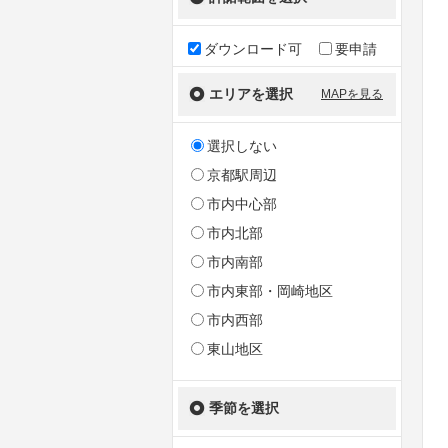
ダウンロード可
要申請
エリアを選択
MAPを見る
選択しない
京都駅周辺
市内中心部
市内北部
市内南部
市内東部・岡崎地区
市内西部
東山地区
季節を選択