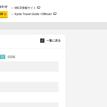
合わせ
MICE情報サイト
SH
Kyoto Travel Guide <Official>
一覧に戻る
ド可
0256