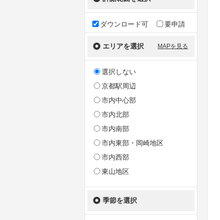
ダウンロード可
要申請
エリアを選択
MAPを見る
選択しない
京都駅周辺
市内中心部
市内北部
市内南部
市内東部・岡崎地区
市内西部
東山地区
季節を選択