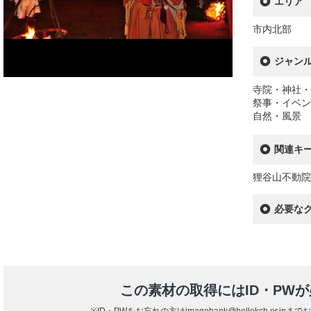
エリア
市内北部
ジャン
寺院・神社・
祭事・イベン
自然・風景
関連キ
狸谷山不動院
必要な
この素材の取得にはID・PW