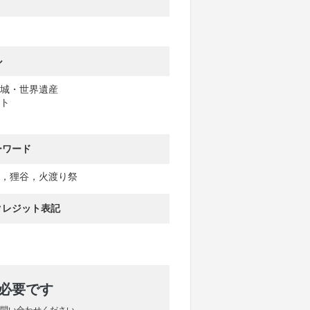
ル
城・世界遺産
ト
ーワード
，狸谷，火渡り祭
クレジット表記
が必要です