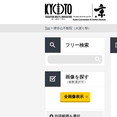
Top
> 狸谷山不動院（火渡り祭）
フリー検索
画像を探す
（複数選択可）
全画像表示
許諾範囲を選択