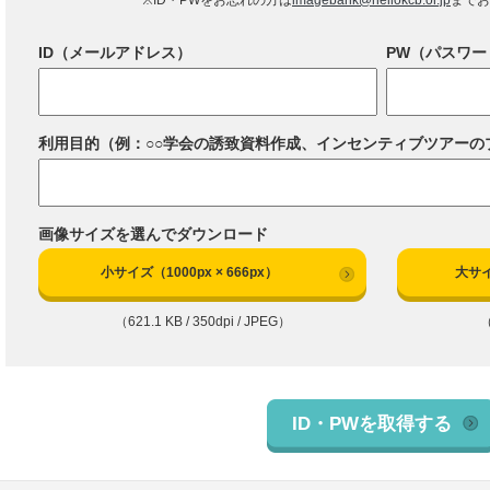
※ID・PWをお忘れの方は
imagebank@hellokcb.or.jp
までお
ID（メールアドレス）
PW（パスワー
利用目的（例：○○学会の誘致資料作成、インセンティブツアーの
画像サイズを選んでダウンロード
小サイズ（1000px × 666px）
大サイ
（621.1 KB / 350dpi / JPEG）
（
ID・PWを取得する