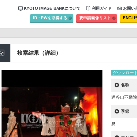
KYOTO IMAGE BANKについて
利用ガイド
お問い
ID・PWを取得する
要申請画像リスト
ENGLI
検索結果（詳細）
ダウンロー
名称
狸谷山不動院
季節
夏