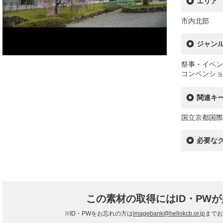
エリア
市内北部
ジャン
祭事・イベン
コンベンショ
関連キ
国立京都国際
必要な
この素材の取得にはID・PW
※ID・PWをお忘れの方は
imagebank@hellokcb.or.jp
までお