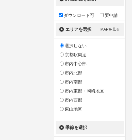
ダウンロード可
要申請
エリアを選択
MAPを見る
選択しない
京都駅周辺
市内中心部
市内北部
市内南部
市内東部・岡崎地区
市内西部
東山地区
季節を選択