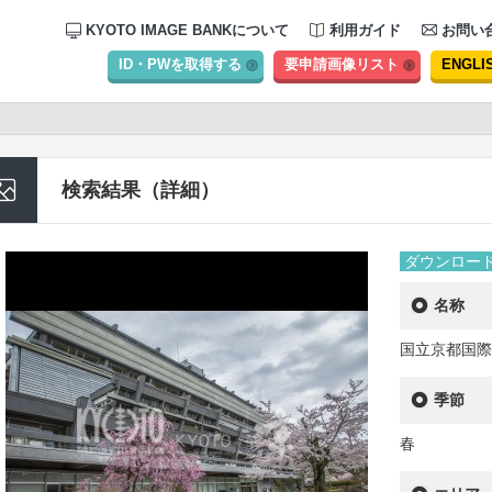
KYOTO IMAGE BANKについて
利用ガイド
お問い
ID・PWを取得する
要申請画像リスト
ENGLI
検索結果（詳細）
ダウンロー
名称
国立京都国際
季節
春