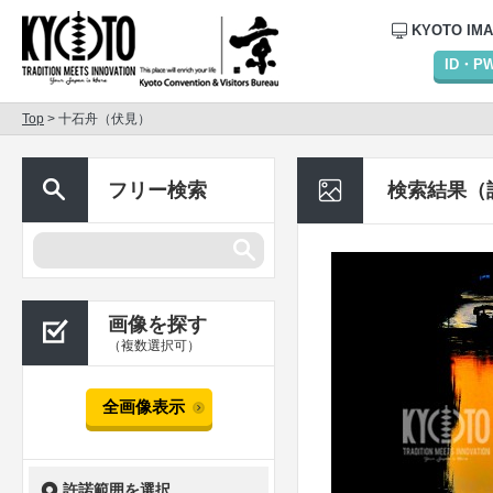
KYOTO IM
ID・
Top
> 十石舟（伏見）
フリー検索
検索結果（
画像を探す
（複数選択可）
全画像表示
許諾範囲を選択