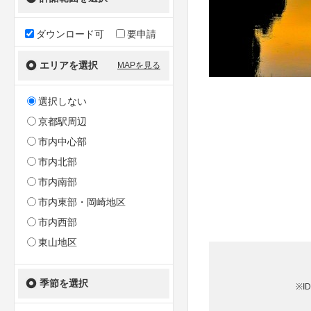
ダウンロード可
要申請
エリアを選択
MAPを見る
選択しない
京都駅周辺
市内中心部
市内北部
市内南部
市内東部・岡崎地区
市内西部
東山地区
季節を選択
※I