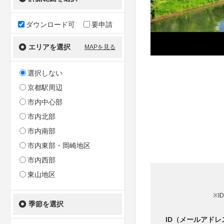
ダウンロード可
要申請
エリアを選択
MAPを見る
選択しない
京都駅周辺
市内中心部
市内北部
市内南部
市内東部・岡崎地区
市内西部
東山地区
※I
季節を選択
ID（メールアドレ