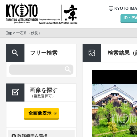
KYOTO IM
ID・
Top
> 十石舟（伏見）
フリー検索
検索結果（
画像を探す
（複数選択可）
全画像表示
許諾範囲を選択