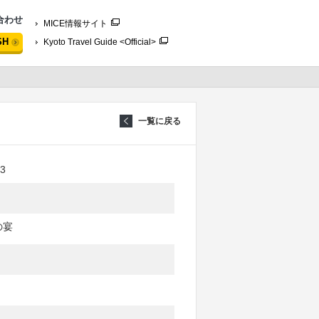
合わせ
MICE情報サイト
SH
Kyoto Travel Guide <Official>
一覧に戻る
3
の宴