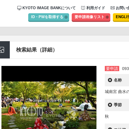
KYOTO IMAGE BANKについて
利用ガイド
お問い
ID・PWを取得する
要申請画像リスト
ENGLI
検索結果（詳細）
要申請
093
名称
城南宮 曲水
季節
秋