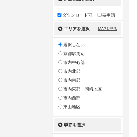
ダウンロード可
要申請
エリアを選択
MAPを見る
選択しない
京都駅周辺
市内中心部
市内北部
市内南部
市内東部・岡崎地区
市内西部
東山地区
季節を選択