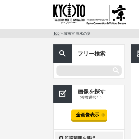
Top
> 城南宮 曲水の宴
フリー検索
画像を探す
（複数選択可）
全画像表示
許諾範囲を選択