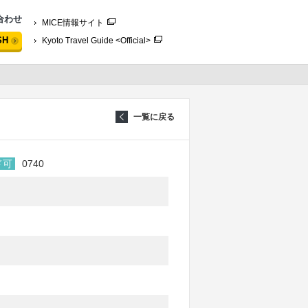
合わせ
MICE情報サイト
SH
Kyoto Travel Guide <Official>
一覧に戻る
ド可
0740