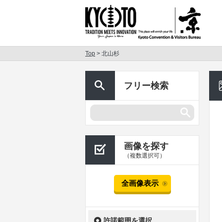
Top
> 北山杉
フリー検索
画像を探す
（複数選択可）
全画像表示
許諾範囲を選択