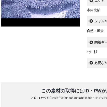
エリア
市内北部
ジャン
自然・風景
関連キ
北山杉
必要な
この素材の取得にはID・PW
※ID・PWをお忘れの方は
imagebank@hellokcb.or.jp
までお