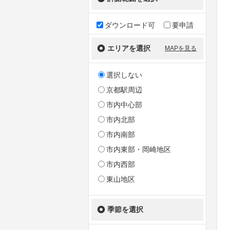
ダウンロード可
要申請
エリアを選択
MAPを見る
選択しない
京都駅周辺
市内中心部
市内北部
市内南部
市内東部・岡崎地区
市内西部
東山地区
季節を選択