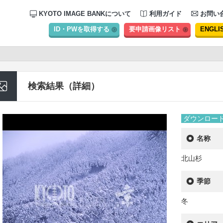
KYOTO IMAGE BANKについて
利用ガイド
お問い
ID・PWを取得する
要申請画像リスト
ENGLI
検索結果（詳細）
ダウンロー
名称
北山杉
季節
冬