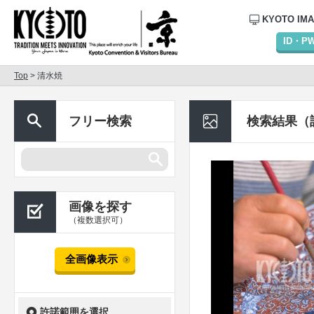
KYOTO IM
ID・
Top
> 清水焼
フリー検索
検索結果（
画像を探す
（複数選択可）
全画像表示
許諾範囲を選択