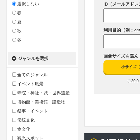
選択しない
ID（メールアドレ
春
夏
利用目的（例：○
秋
冬
画像サイズを選ん
ジャンルを選択
小サイズ（80
全てのジャンル
（130.0 
イベント風景
寺院・神社・城・世界遺産
博物館・美術館・建造物
祭事・イベント
伝統文化
食文化
観光スポット