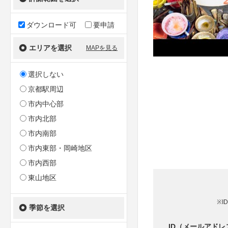
ダウンロード可
要申請
エリアを選択
MAPを見る
選択しない
京都駅周辺
市内中心部
市内北部
市内南部
市内東部・岡崎地区
市内西部
東山地区
※I
季節を選択
ID（メールアドレ