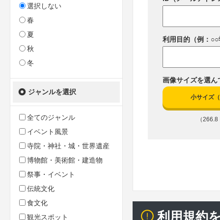
選択しない
春
夏
利用目的（例：○
秋
冬
画像サイズを選ん
ジャンルを選択
小サイズ（10
全てのジャンル
（266.8 
イベント風景
寺院・神社・城・世界遺産
博物館・美術館・建造物
祭事・イベント
伝統文化
食文化
利用規約
観光スポット