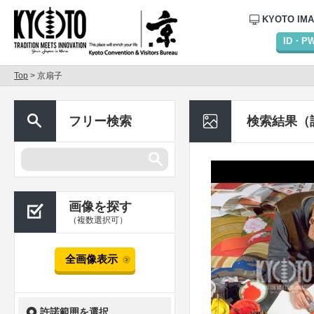
KYOTO IM
ID・
Top
> 京扇子
フリー検索
検索結果（
画像を探す
（複数選択可）
全画像表示
許諾範囲を選択