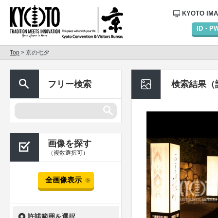
KYOTO IM
ID・
Top
> 京の七夕
フリー検索
検索結果（
画像を探す
（複数選択可）
全画像表示
許諾範囲を選択