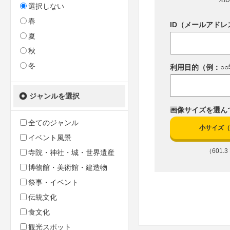
※I
選択しない
春
ID（メールアドレ
夏
秋
冬
利用目的（例：○
ジャンルを選択
画像サイズを選ん
全てのジャンル
小サイズ（10
イベント風景
（601.3 
寺院・神社・城・世界遺産
博物館・美術館・建造物
祭事・イベント
伝統文化
食文化
観光スポット