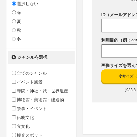
※I
選択しない
春
ID（メールアドレ
夏
秋
冬
利用目的（例：○
ジャンルを選択
画像サイズを選ん
全てのジャンル
小サイズ（10
イベント風景
（983.8 
寺院・神社・城・世界遺産
博物館・美術館・建造物
祭事・イベント
伝統文化
食文化
観光スポット