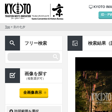
KYOTO IM
ID・
Top
> 京の七夕
フリー検索
検索結果（
画像を探す
（複数選択可）
全画像表示
許諾範囲を選択