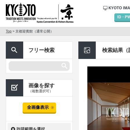
KYOTO IM
ID・
Top
> 京都迎賓館（通常公開）
フリー検索
検索結果（
画像を探す
（複数選択可）
全画像表示
許諾範囲を選択