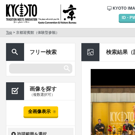
KYOTO IM
ID・
Top
> 京都迎賓館（体験型参観）
フリー検索
検索結果（
画像を探す
（複数選択可）
全画像表示
許諾範囲を選択