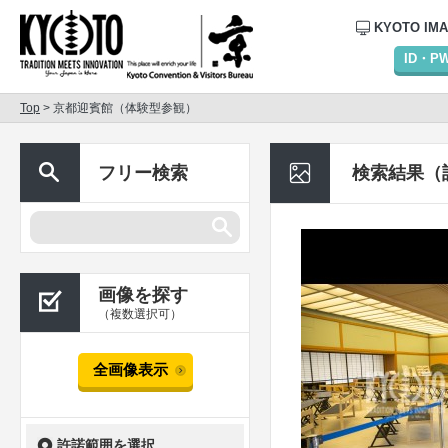
KYOTO IM
ID・
Top
> 京都迎賓館（体験型参観）
フリー検索
検索結果（
画像を探す
（複数選択可）
全画像表示
許諾範囲を選択