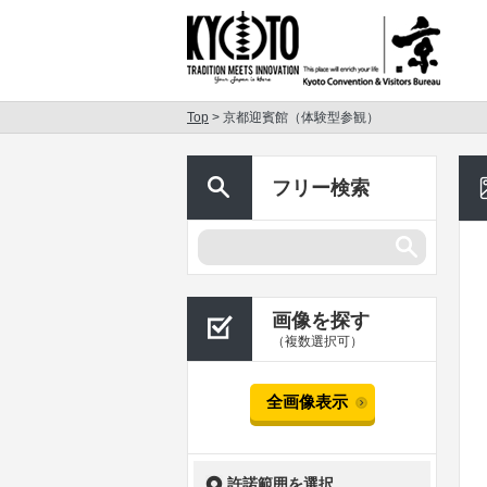
Top
> 京都迎賓館（体験型参観）
フリー検索
画像を探す
（複数選択可）
全画像表示
許諾範囲を選択