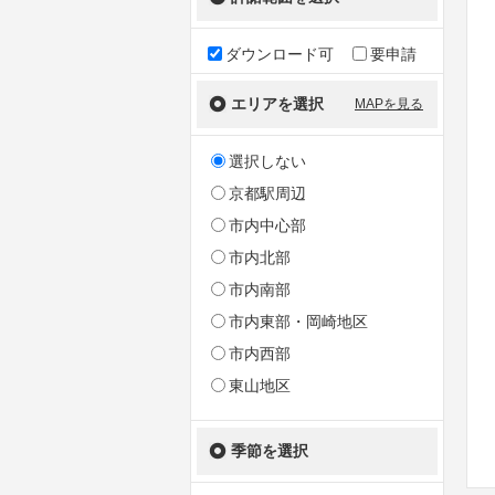
ダウンロード可
要申請
エリアを選択
MAPを見る
選択しない
京都駅周辺
市内中心部
市内北部
市内南部
市内東部・岡崎地区
市内西部
東山地区
季節を選択