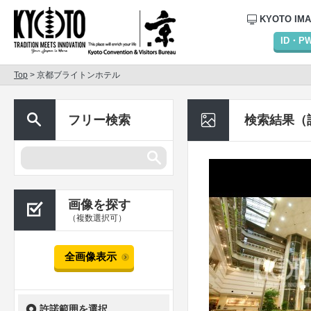
KYOTO IM
ID・
Top
> 京都ブライトンホテル
フリー検索
検索結果（
画像を探す
（複数選択可）
全画像表示
許諾範囲を選択