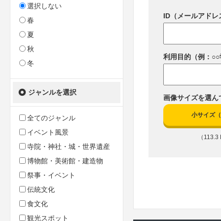
選択しない
ID（メールアドレ
春
夏
秋
利用目的（例：○
冬
ジャンルを選択
画像サイズを選ん
小サイズ（10
全てのジャンル
イベント風景
（113.3 
寺院・神社・城・世界遺産
博物館・美術館・建造物
祭事・イベント
伝統文化
食文化
観光スポット