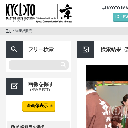
KYOTO IM
ID・
Top
> 物産品販売
フリー検索
検索結果（
画像を探す
（複数選択可）
全画像表示
許諾範囲を選択