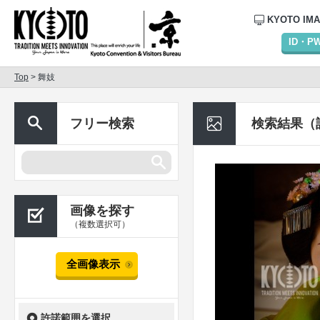
KYOTO IM
ID・
Top
> 舞妓
フリー検索
検索結果（
画像を探す
（複数選択可）
全画像表示
許諾範囲を選択