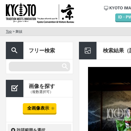
KYOTO IM
ID・
Top
> 舞妓
フリー検索
検索結果（
画像を探す
（複数選択可）
全画像表示
許諾範囲を選択