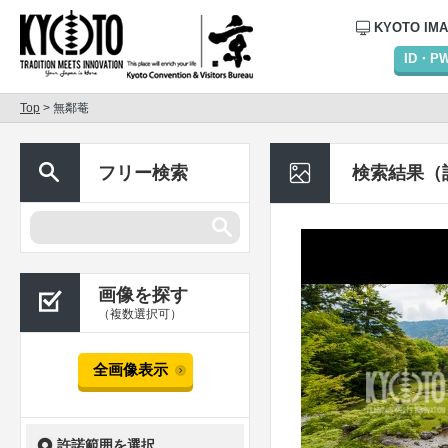
KYOTO IM
ID・
Top
> 無鄰菴
フリー検索
検索結果（
画像を探す
（複数選択可）
全画像表示
許諾範囲を選択