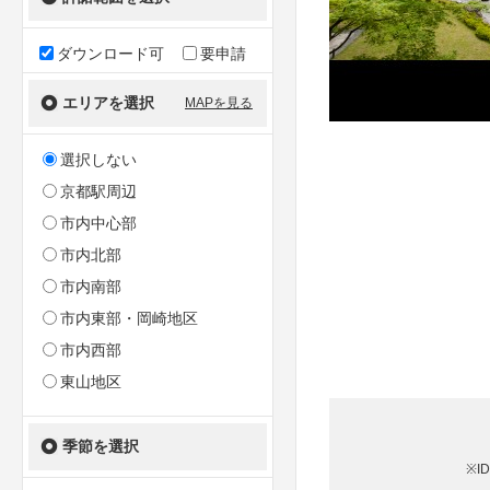
ダウンロード可
要申請
エリアを選択
MAPを見る
選択しない
京都駅周辺
市内中心部
市内北部
市内南部
市内東部・岡崎地区
市内西部
東山地区
季節を選択
※I