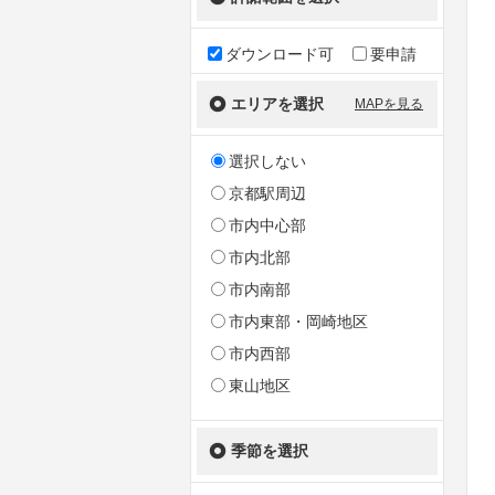
ダウンロード可
要申請
エリアを選択
MAPを見る
選択しない
京都駅周辺
市内中心部
市内北部
市内南部
市内東部・岡崎地区
市内西部
東山地区
季節を選択