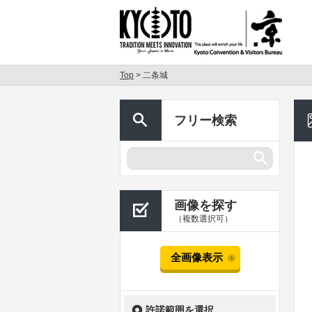
Top
> 二条城
フリー検索
画像を探す
（複数選択可）
全画像表示
許諾範囲を選択