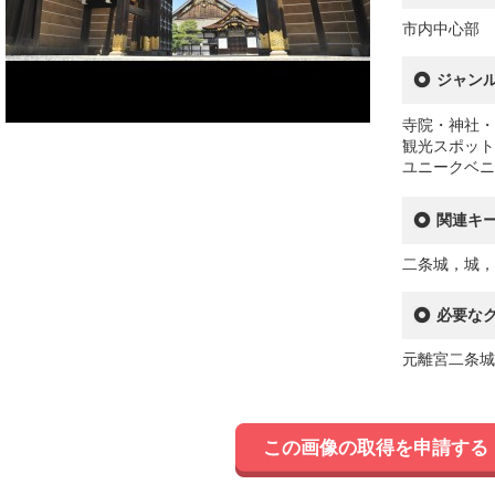
市内中心部
ジャン
寺院・神社・
観光スポット
ユニークベニ
関連キ
二条城，城，
必要な
元離宮二条城
この画像の取得を申請する