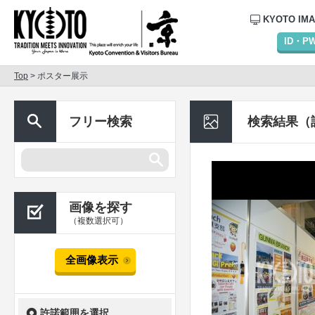
KYOTO IM
ID・
Top
> ポスター展示
フリー検索
検索結果（
画像を探す
（複数選択可）
全画像表示
許諾範囲を選択