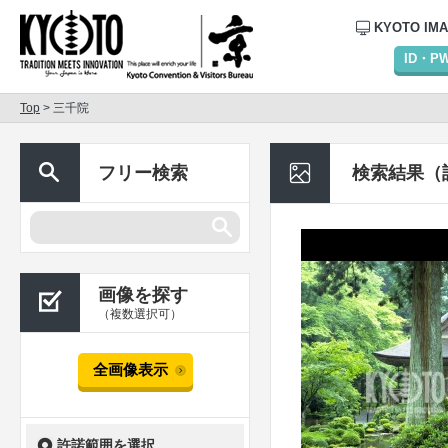
KYOTO IM
ID・
Top
> 三千院
フリー検索
検索結果（
画像を探す
（複数選択可）
全画像表示
許諾範囲を選択