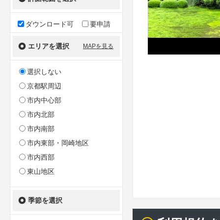
ダウンロード可
要申請
エリアを選択
MAPを見る
選択しない
京都駅周辺
市内中心部
市内北部
市内南部
市内東部・岡崎地区
市内西部
東山地区
季節を選択