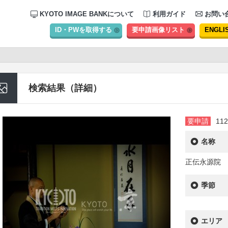
KYOTO IMAGE BANKについて
利用ガイド
お問い
ID・PWを取得する
要申請画像リスト
ENGLI
検索結果（詳細）
要申請
112
名称
正伝永源院
季節
エリア