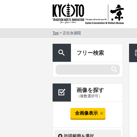
Top
> 正伝永源院
フリー検索
画像を探す
（複数選択可）
全画像表示
許諾範囲を選択