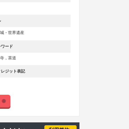
ル
城・世界遺産
ーワード
寺，茶道
クレジット表記