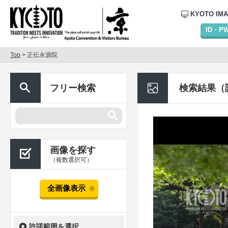
KYOTO IM
ID・
Top
> 正伝永源院
フリー検索
検索結果（
画像を探す
（複数選択可）
全画像表示
許諾範囲を選択