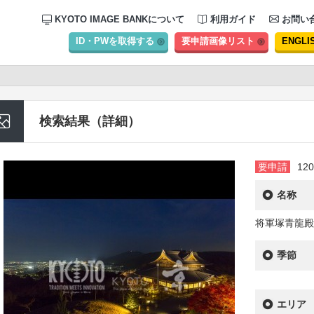
KYOTO IMAGE BANKについて
利用ガイド
お問い
ID・PWを取得する
要申請画像リスト
ENGLI
検索結果（詳細）
要申請
120
名称
将軍塚青龍殿
季節
エリア