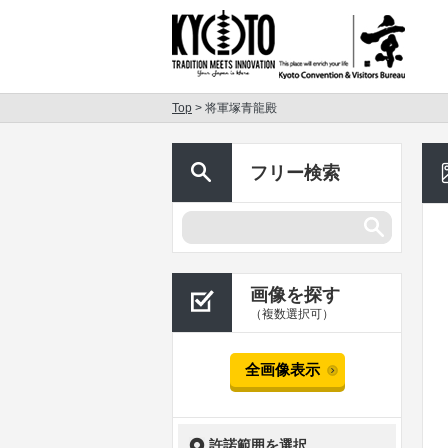
Top
> 将軍塚青龍殿
フリー検索
画像を探す
（複数選択可）
全画像表示
許諾範囲を選択