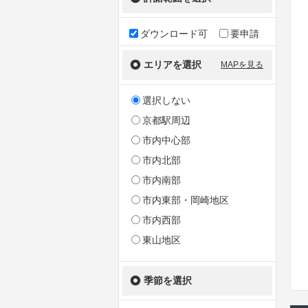
ダウンロード可
要申請
エリアを選択
MAPを見る
選択しない
京都駅周辺
市内中心部
市内北部
市内南部
市内東部・岡崎地区
市内西部
東山地区
季節を選択