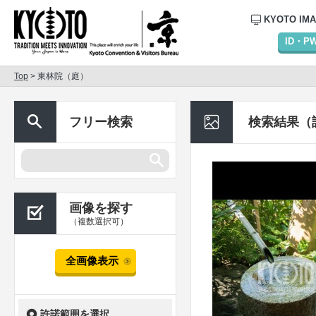
KYOTO IM
ID・
Top
> 東林院（庭）
フリー検索
検索結果（
画像を探す
（複数選択可）
全画像表示
許諾範囲を選択