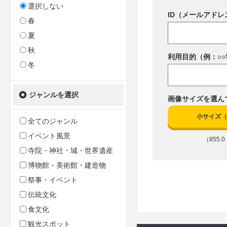
選択しない
ID（メールアドレ
春
夏
秋
利用目的（例：○
冬
ジャンルを選択
画像サイズを選ん
小サイズ（10
全てのジャンル
イベント風景
（855.0 
寺院・神社・城・世界遺産
博物館・美術館・建造物
祭事・イベント
伝統文化
食文化
観光スポット