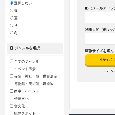
選択しない
ID（メールアドレ
春
夏
秋
利用目的（例：○
冬
ジャンルを選択
画像サイズを選ん
小サイズ（10
全てのジャンル
イベント風景
（95.5 K
寺院・神社・城・世界遺産
博物館・美術館・建造物
祭事・イベント
伝統文化
食文化
観光スポット