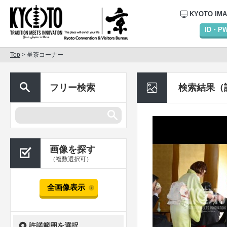
KYOTO IM
ID・
Top
> 呈茶コーナー
フリー検索
検索結果（
画像を探す
（複数選択可）
全画像表示
許諾範囲を選択