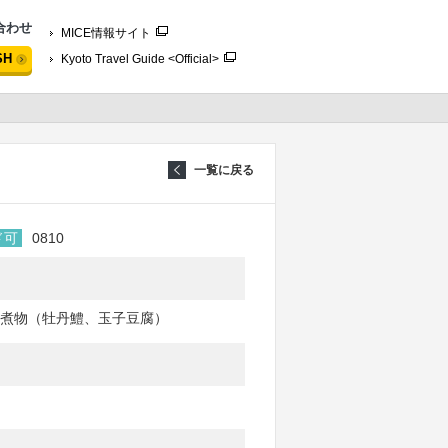
合わせ
MICE情報サイト
SH
Kyoto Travel Guide <Official>
一覧に戻る
ド可
0810
煮物（牡丹鱧、玉子豆腐）