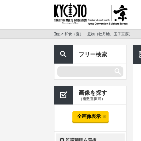
Top
> 和食（夏） 煮物（牡丹鱧、玉子豆腐）
フリー検索
画像を探す
（複数選択可）
全画像表示
許諾範囲を選択