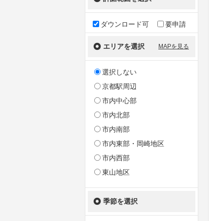
ダウンロード可
要申請
エリアを選択
MAPを見る
選択しない
京都駅周辺
市内中心部
市内北部
市内南部
市内東部・岡崎地区
市内西部
東山地区
季節を選択