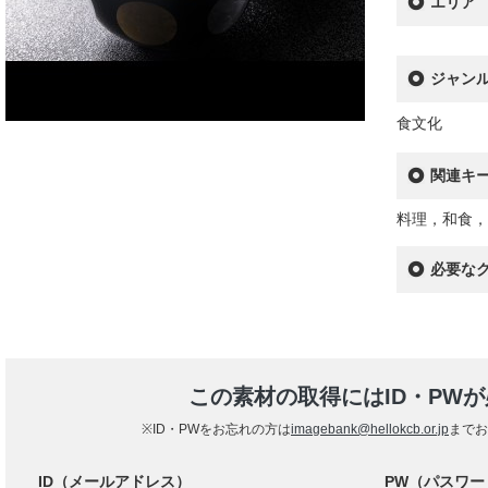
エリア
ジャン
食文化
関連キ
料理，和食，
必要な
この素材の取得にはID・PW
※ID・PWをお忘れの方は
imagebank@hellokcb.or.jp
までお
ID（メールアドレス）
PW（パスワー