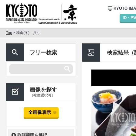
KYOTO IM
ID・
Top
> 和食(冬) 八寸
フリー検索
検索結果（
画像を探す
（複数選択可）
全画像表示
許諾範囲を選択