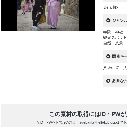
東山地区
ジャン
寺院・神社・
観光スポット
自然・風景
関連キ
八坂の塔，法
必要な
この素材の取得にはID・PW
※ID・PWをお忘れの方は
imagebank@hellokcb.or.jp
までお