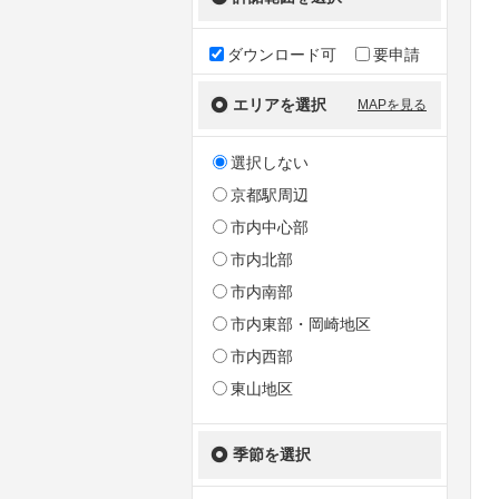
ダウンロード可
要申請
エリアを選択
MAPを見る
選択しない
京都駅周辺
市内中心部
市内北部
市内南部
市内東部・岡崎地区
市内西部
東山地区
季節を選択