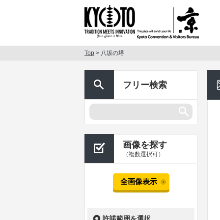
Top
> 八坂の塔
フリー検索
画像を探す
（複数選択可）
全画像表示
許諾範囲を選択