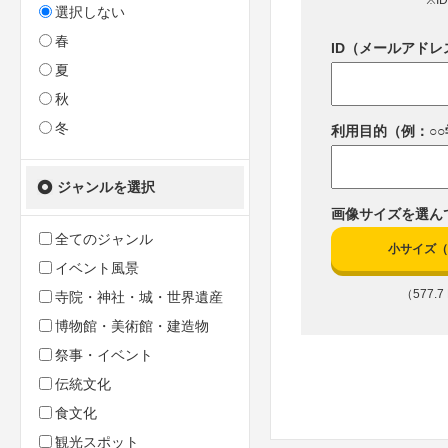
※I
選択しない
春
ID（メールアドレ
夏
秋
冬
利用目的（例：○
ジャンルを選択
画像サイズを選ん
全てのジャンル
小サイズ（10
イベント風景
（577.7 
寺院・神社・城・世界遺産
博物館・美術館・建造物
祭事・イベント
伝統文化
食文化
観光スポット