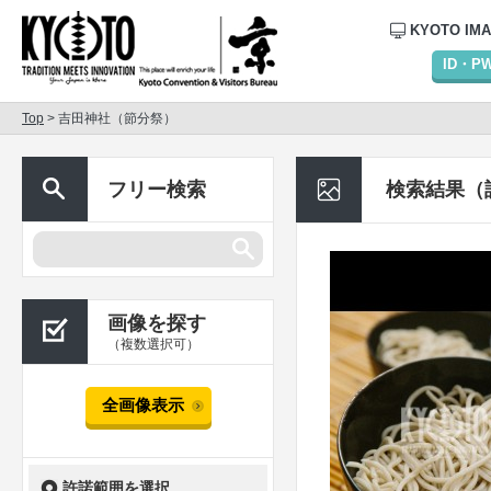
KYOTO IM
ID・
Top
> 吉田神社（節分祭）
フリー検索
検索結果（
画像を探す
（複数選択可）
全画像表示
許諾範囲を選択