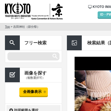
KYOTO IM
ID・
Top
> 吉田神社（節分祭）
フリー検索
検索結果（
画像を探す
（複数選択可）
全画像表示
許諾範囲を選択