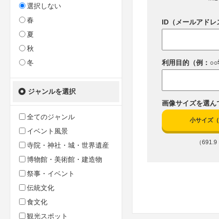
選択しない
春
ID（メールアドレ
夏
秋
冬
利用目的（例：○
ジャンルを選択
画像サイズを選ん
全てのジャンル
小サイズ（10
イベント風景
（691.9 
寺院・神社・城・世界遺産
博物館・美術館・建造物
祭事・イベント
伝統文化
食文化
観光スポット